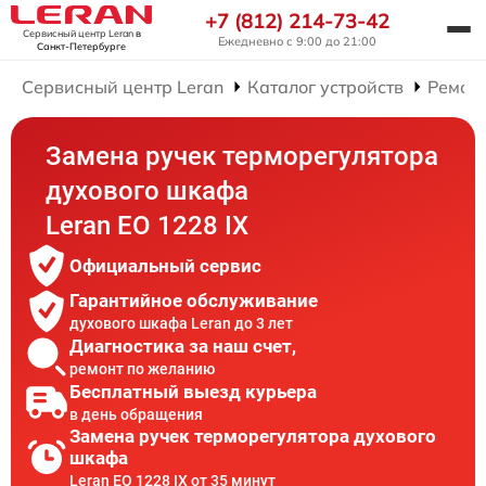
+7 (812) 214-73-42
Сервисный центр Leran
в
Ежедневно с 9:00 до 21:00
Санкт-Петербурге
Сервисный центр Leran
Каталог устройств
Ремон
Замена ручек терморегулятора
духового шкафа
Leran EO 1228 IX
Официальный сервис
Гарантийное обслуживание
духового шкафа Leran до 3 лет
Диагностика за наш счет,
ремонт по желанию
Бесплатный выезд курьера
в день обращения
Замена ручек терморегулятора духового
шкафа
Leran EO 1228 IX от 35 минут