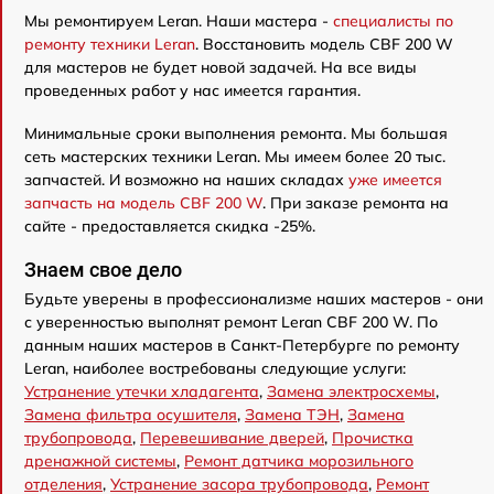
Мы ремонтируем Leran. Наши мастера -
специалисты по
ремонту техники Leran
. Восстановить модель CBF 200 W
для мастеров не будет новой задачей. На все виды
проведенных работ у нас имеется гарантия.
Минимальные сроки выполнения ремонта. Мы большая
сеть мастерских техники Leran. Мы имеем более 20 тыс.
запчастей. И возможно на наших складах
уже имеется
запчасть на модель CBF 200 W
. При заказе ремонта на
сайте - предоставляется скидка -25%.
Знаем свое дело
Будьте уверены в профессионализме наших мастеров - они
с уверенностью выполнят ремонт Leran CBF 200 W. По
данным наших мастеров в Санкт-Петербурге по ремонту
Leran, наиболее востребованы следующие услуги:
Устранение утечки хладагента
,
Замена электросхемы
,
Замена фильтра осушителя
,
Замена ТЭН
,
Замена
трубопровода
,
Перевешивание дверей
,
Прочистка
дренажной системы
,
Ремонт датчика морозильного
отделения
,
Устранение засора трубопровода
,
Ремонт