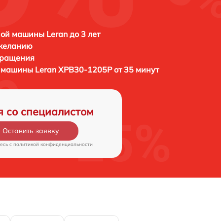
ой машины Leran до 3 лет
 желанию
бращения
й машины
Leran XPB30-1205P от 35 минут
я со специалистом
Оставить заявку
есь c
политикой конфиденциальности